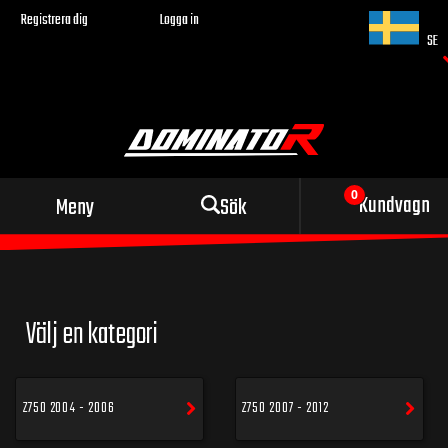
Registrera dig
Logga in
SE
Sportigt avgassystem
Kundvagn
Meny
Sök
för din motorcykel
Välj en kategori
Z750 2004 - 2006
Z750 2007 - 2012