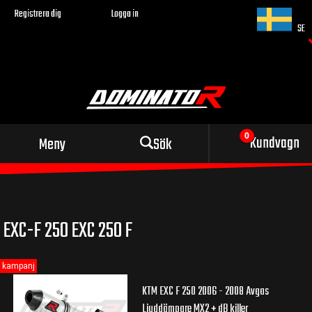
Registrera dig
Logga in
SE
Sportigt avgassystem
Kundvagn
Meny
Sök
för din motorcykel
EXC-F 250 EXC 250 F
kampanj
KTM EXC F 250 2006 - 2008 Avgas
Ljuddämpare MX2 + dB killer