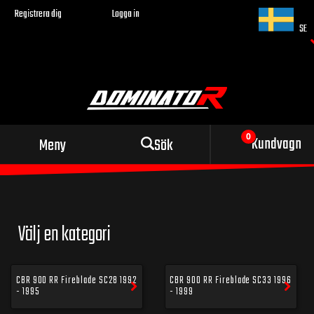
Registrera dig
Logga in
SE
Sportigt avgassystem
Kundvagn
Meny
Sök
för din motorcykel
Välj en kategori
CBR 900 RR Fireblade SC28 1992
CBR 900 RR Fireblade SC33 1996
- 1995
- 1999