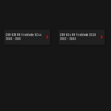
CBR 929 RR Fireblade SC44
CBR 954 RR Fireblade SC50
2000 - 2001
2002 - 2003