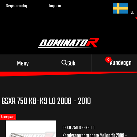
Registrera dig
Logga in
SE
Sportigt avgassystem
Kundvagn
Meny
Sök
för din motorcykel
GSXR 750 K8-K9 L0 2008 - 2010
kampanj
GSXR 750 K8-K9 L0
Katalysatorborttagare Mellanrör 2008 -