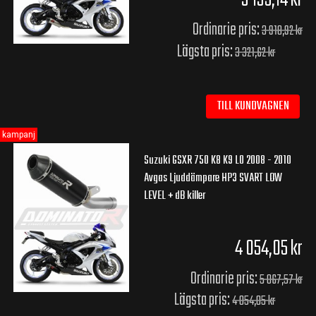
3 135,14 kr
Ordinarie pris:
3 918,92 kr
Lägsta pris:
3 321,62 kr
TILL KUNDVAGNEN
kampanj
Suzuki GSXR 750 K8 K9 L0 2008 - 2010
Avgas Ljuddämpare HP3 SVART LOW
LEVEL + dB killer
4 054,05 kr
Ordinarie pris:
5 067,57 kr
Lägsta pris:
4 054,05 kr