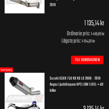
2010
1 135,14 kr
Ordinarie pris:
1 418,92 kr
Lägsta pris:
1 124,32 kr
TILL KUNDVAGNEN
kampanj
Suzuki GSXR 750 K8 K9 L0 2008 - 2010
Avgas Ljuddämpare HP3 LOW LEVEL + dB
killer