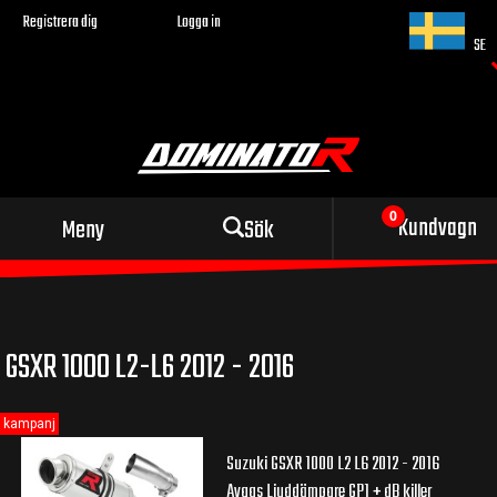
Registrera dig
Logga in
SE
Sportigt avgassystem
Kundvagn
Meny
Sök
för din motorcykel
GSXR 1000 L2-L6 2012 - 2016
kampanj
Suzuki GSXR 1000 L2 L6 2012 - 2016
Avgas Ljuddämpare GP1 + dB killer