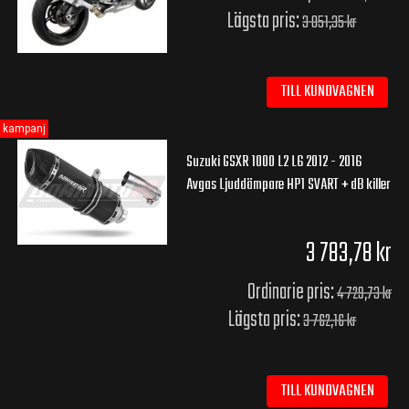
Lägsta pris:
3 051,35 kr
TILL KUNDVAGNEN
kampanj
Suzuki GSXR 1000 L2 L6 2012 - 2016
Avgas Ljuddämpare HP1 SVART + dB killer
3 783,78 kr
Ordinarie pris:
4 729,73 kr
Lägsta pris:
3 762,16 kr
TILL KUNDVAGNEN