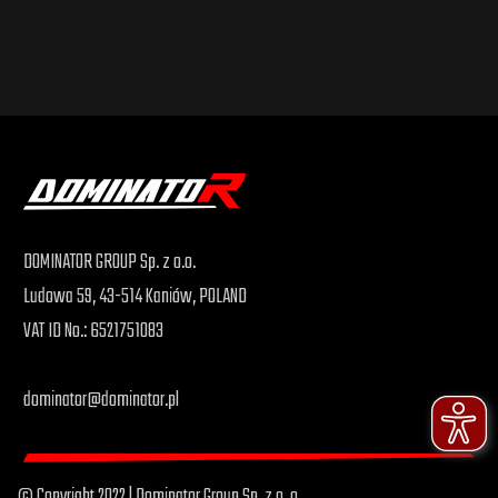
DOMINATOR GROUP Sp. z o.o.
Ludowa 59, 43-514 Kaniów, POLAND
VAT ID No.: 6521751083
dominator@dominator.pl
© Copyright 2022 | Dominator Group Sp. z o. o.