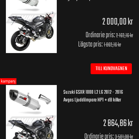
2 000,00 kr
Ordinarie pris:
2 162,16 kr
Lägsta pris:
1 862,16 kr
TILL KUNDVAGNEN
kampanj
Suzuki GSXR 1000 L2 L6 2012 - 2016
Avgas Ljuddämpare HP1 + dB killer
2 864,86 kr
Ordinarie pris:
3 581,08 kr