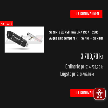
TILL KUNDVAGNEN
kampanj
Suzuki GSX 750 INAZUMA 1997 - 2003
Avgas Ljuddämpare HP1 SVART + dB killer
3 783,78 kr
Ordinarie pris:
4 729,73 kr
Lägsta pris:
3 762,16 kr
TILL KUNDVAGNEN