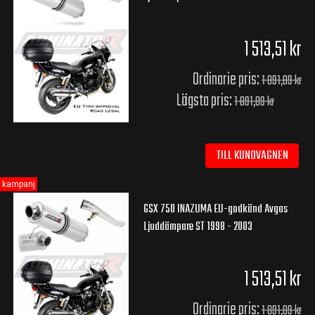
1 513,51 kr
Ordinarie pris:
1 891,89 kr
Lägsta pris:
1 891,89 kr
TILL KUNDVAGNEN
kampanj
GSX 750 INAZUMA EU-godkänd Avgas
Ljuddämpare ST 1998 - 2003
1 513,51 kr
Ordinarie pris:
1 891,89 kr