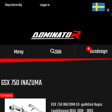
Registrera dig
Logga in
SE
Sportigt avgassystem
Kundvagn
Meny
Sök
för din motorcykel
GSX 750 INAZUMA
kampanj
GSX 750 INAZUMA EU-godkänd Avgas
Ljuddämpare OVAL 1998 - 2003