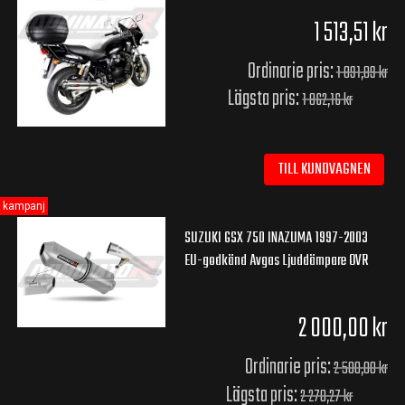
1 513,51 kr
Ordinarie pris:
1 891,89 kr
Lägsta pris:
1 862,16 kr
TILL KUNDVAGNEN
kampanj
SUZUKI GSX 750 INAZUMA 1997-2003
EU-godkänd Avgas Ljuddämpare OVR
2 000,00 kr
Ordinarie pris:
2 500,00 kr
Lägsta pris:
2 270,27 kr