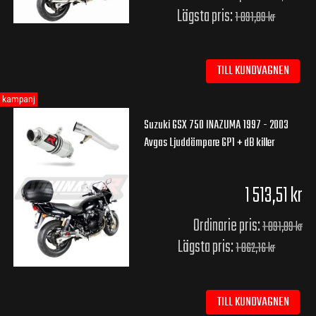
Lägsta pris:
1 891,89 kr
TILL KUNDVAGNEN
kampanj
Suzuki GSX 750 INAZUMA 1997 - 2003
Avgas Ljuddämpare GP1 + dB killer
1 513,51 kr
Ordinarie pris:
1 891,89 kr
Lägsta pris:
1 862,16 kr
TILL KUNDVAGNEN