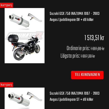
kampanj
Suzuki GSX 750 INAZUMA 1997 - 2003
Avgas Ljuddämpare OV + dB killer
1 513,51 kr
Ordinarie pris:
1 891,89 kr
Lägsta pris:
1 997,30 kr
TILL KUNDVAGNEN
kampanj
Suzuki GSX 750 INAZUMA 1997 - 2003
Avgas Ljuddämpare ST + dB killer