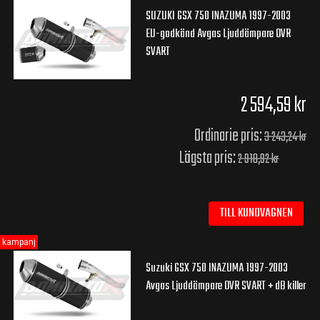
SUZUKI GSX 750 INAZUMA 1997-2003
EU-godkänd Avgas Ljuddämpare OVR
SVART
2 594,59 kr
Ordinarie pris:
3 243,24 kr
Lägsta pris:
2 918,92 kr
TILL KUNDVAGNEN
kampanj
Suzuki GSX 750 INAZUMA 1997-2003
Avgas Ljuddämpare OVR SVART + dB killer