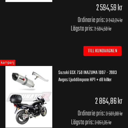
2 594,59 kr
Ordinarie pris:
3 243,24 kr
Lägsta pris:
2 594,59 kr
TILL KUNDVAGNEN
kampanj
Suzuki GSX 750 INAZUMA 1997 - 2003
Avgas Ljuddämpare HP1 + dB killer
2 864,86 kr
Ordinarie pris:
3 581,08 kr
Lägsta pris:
3 051,35 kr