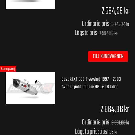
2 594,59 kr
Ordinarie pris:
3 243,24 kr
Lägsta pris:
2 594,59 kr
TILL KUNDVAGNEN
kampanj
Suzuki XF 650 Freewind 1997 - 2003
Avgas Ljuddämpare HP1 + dB killer
2 864,86 kr
Ordinarie pris:
3 581,08 kr
Lägsta pris:
3 051,35 kr