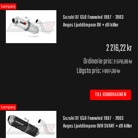
kampanj
Suzuki XF 650 Freewind 1997 - 2003
Avgas Ljuddämpare OV + dB killer
2 216,22 kr
Ordinarie pris:
2 378,38 kr
Lägsta pris:
1 997,30 kr
TILL KUNDVAGNEN
kampanj
Suzuki XF 650 Freewind 1997 - 2003
Avgas Ljuddämpare OVR SVART + dB killer