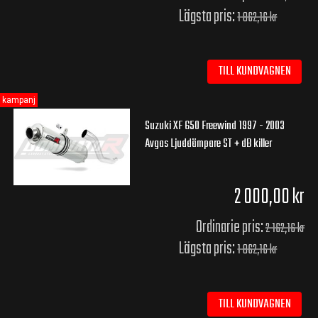
Lägsta pris:
1 862,16 kr
TILL KUNDVAGNEN
kampanj
Suzuki XF 650 Freewind 1997 - 2003
Avgas Ljuddämpare ST + dB killer
2 000,00 kr
Ordinarie pris:
2 162,16 kr
Lägsta pris:
1 862,16 kr
TILL KUNDVAGNEN