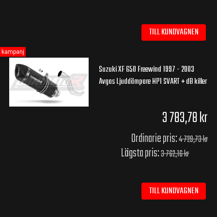
TILL KUNDVAGNEN
kampanj
Suzuki XF 650 Freewind 1997 - 2003
Avgas Ljuddämpare HP1 SVART + dB killer
3 783,78 kr
Ordinarie pris:
4 729,73 kr
Lägsta pris:
3 762,16 kr
TILL KUNDVAGNEN