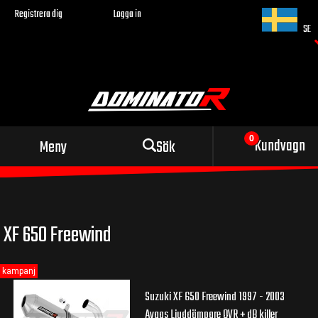
Registrera dig
Logga in
SE
Sportigt avgassystem
Kundvagn
Meny
Sök
för din motorcykel
XF 650 Freewind
kampanj
Suzuki XF 650 Freewind 1997 - 2003
Avgas Ljuddämpare OVR + dB killer