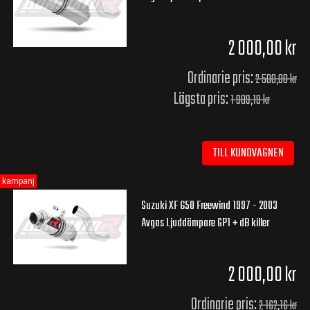
2 000,00 kr
Ordinarie pris:
2 500,00 kr
Lägsta pris:
1 989,19 kr
TILL KUNDVAGNEN
kampanj
Suzuki XF 650 Freewind 1997 - 2003
Avgas Ljuddämpare GP1 + dB killer
2 000,00 kr
Ordinarie pris:
2 162,16 kr