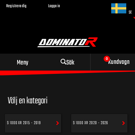
Registrera dig
Logga in
SE
Sportigt avgassystem
Kundvagn
Meny
Sök
för din motorcykel
Välj en kategori
S 1000 XR 2015 - 2019
S 1000 XR 2020 - 2026