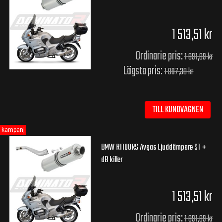
1 513,51 kr
Ordinarie pris:
1 891,89 kr
Lägsta pris:
1 997,30 kr
TILL KUNDVAGNEN
kampanj
BMW R1100RS Avgas Ljuddämpare ST +
dB killer
1 513,51 kr
Ordinarie pris:
1 891,89 kr