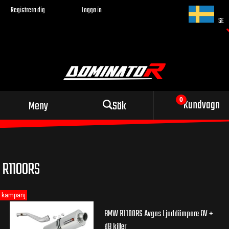
Registrera dig
Logga in
SE
Sportigt avgassystem
Kundvagn
Meny
Sök
för din motorcykel
R1100RS
kampanj
BMW R1100RS Avgas Ljuddämpare OV +
dB killer