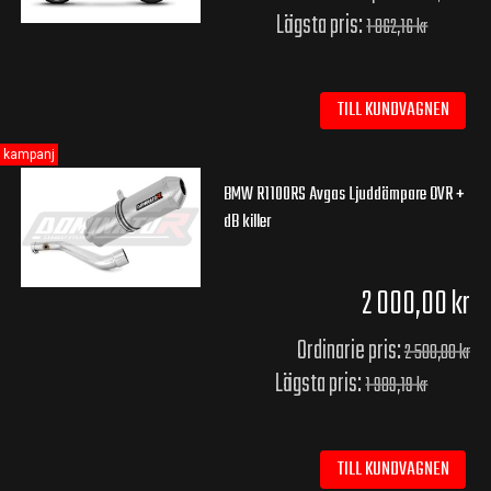
Lägsta pris:
1 862,16 kr
TILL KUNDVAGNEN
kampanj
BMW R1100RS Avgas Ljuddämpare OVR +
dB killer
2 000,00 kr
Ordinarie pris:
2 500,00 kr
Lägsta pris:
1 989,19 kr
TILL KUNDVAGNEN