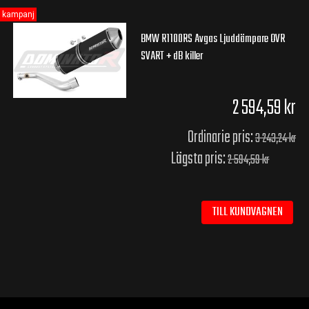
kampanj
BMW R1100RS Avgas Ljuddämpare OVR
SVART + dB killer
2 594,59 kr
Ordinarie pris:
3 243,24 kr
Lägsta pris:
2 594,59 kr
TILL KUNDVAGNEN