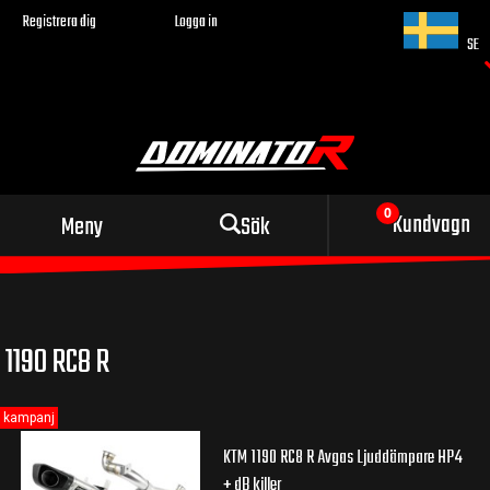
Registrera dig
Logga in
SE
Sportigt avgassystem
Kundvagn
Meny
Sök
för din motorcykel
1190 RC8 R
kampanj
KTM 1190 RC8 R Avgas Ljuddämpare HP4
+ dB killer