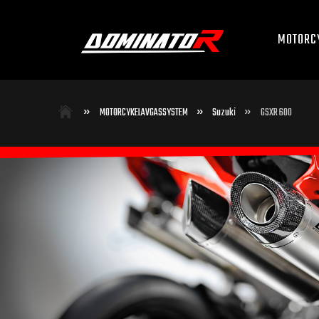
MOTORC
»
»
»
MOTORCYKELAVGASSYSTEM
Suzuki
GSXR 600