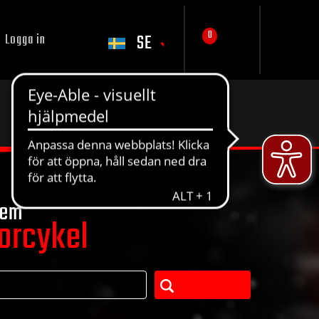
0
SE
Logga in
tem
torcykel