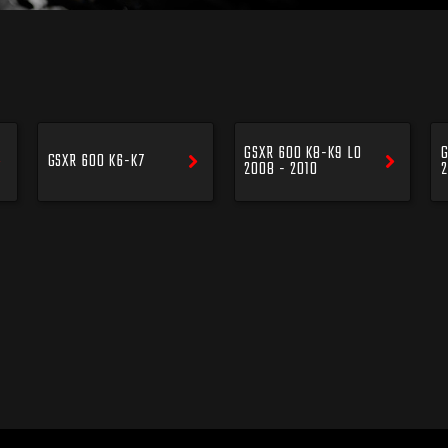
GSXR 600 K8-K9 L0
G
GSXR 600 K6-K7
2008 - 2010
2