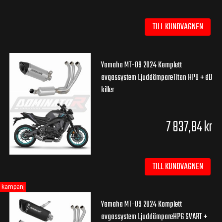
TILL KUNDVAGNEN
Yamaha MT-09 2024 Komplett
avgassystem LjuddämpareTitan HP8 + dB
killer
7 837,84 kr
TILL KUNDVAGNEN
kampanj
Yamaha MT-09 2024 Komplett
avgassystem LjuddämpareHP6 SVART +