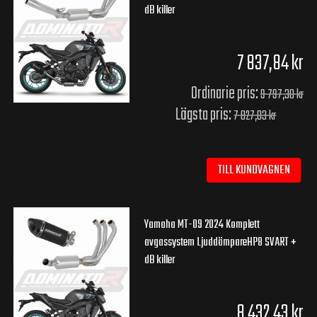
dB killer
7 837,84 kr
Ordinarie pris:
9 797,30 kr
Lägsta pris:
7 827,03 kr
TILL KUNDVAGNEN
Yamaha MT-09 2024 Komplett
avgassystem LjuddämpareHP8 SVART +
dB killer
8 432,43 kr