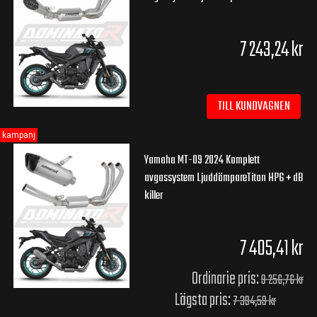
7 243,24 kr
TILL KUNDVAGNEN
kampanj
Yamaha MT-09 2024 Komplett
avgassystem LjuddämpareTitan HP6 + dB
killer
7 405,41 kr
Ordinarie pris:
9 256,76 kr
Lägsta pris:
7 394,59 kr