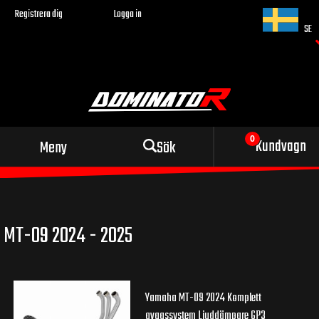
Registrera dig
Logga in
SE
Sportigt avgassystem
Kundvagn
Meny
Sök
för din motorcykel
MT-09 2024 - 2025
Yamaha MT-09 2024 Komplett
avgassystem Ljuddämpare GP3